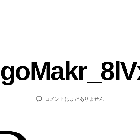
作
goMakr_8lV
成
者
2
:
3
pi
n
:
投
投
LogoMakr_8lVxic
コメントはまだありません
4
el
稿
稿
へ
9
o
者
日
の
g
u
e